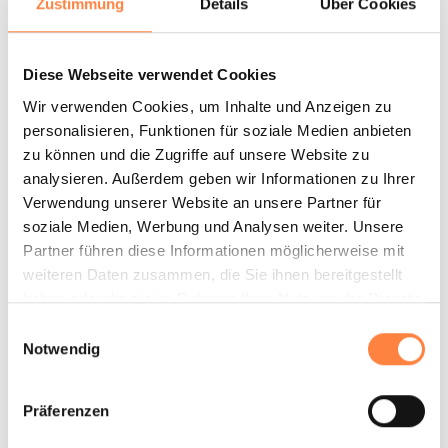
Zustimmung
Details
Über Cookies
Maßzeichnung
Diese Webseite verwendet Cookies
Wir verwenden Cookies, um Inhalte und Anzeigen zu
personalisieren, Funktionen für soziale Medien anbieten
zu können und die Zugriffe auf unsere Website zu
analysieren. Außerdem geben wir Informationen zu Ihrer
Verwendung unserer Website an unsere Partner für
soziale Medien, Werbung und Analysen weiter. Unsere
Partner führen diese Informationen möglicherweise mit
weiteren Daten zusammen, die Sie ihnen bereitgestellt
Förderkurve
haben oder die sie im Rahmen Ihrer Nutzung der Dienste
gesammelt haben.
Einwilligungsauswahl
Notwendig
Videos
Präferenzen