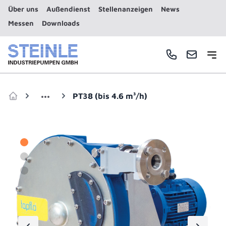
Über uns
Außendienst
Stellenanzeigen
News
Messen
Downloads
Haup
Telefonnummer
E-Mail
PT38 (bis 4.6 m³/h)
Zur Startseite