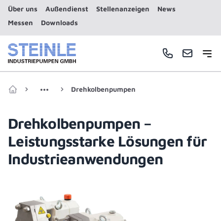
Über uns
Außendienst
Stellenanzeigen
News
Messen
Downloads
Haup
Telefonnummer
E-Mail
Drehkolbenpumpen
Zur Startseite
Drehkolbenpumpen –
Leistungsstarke Lösungen für
Industrieanwendungen