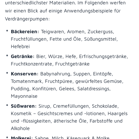
unterschiedlichster Materialien. Im Folgenden werfen
wir einen Blick auf einige Anwendungsbeispiele für
Verdrängerpumpen:
Bäckereien:
Teigwaren, Aromen, Zuckerguss,
Fruchtfüllungen, Fette und Öle, Süßungsmittel,
Hefebrei
Getränke:
Bier, Würze, Hefe, Erfrischungsgetränke,
Fruchtkonzentrate, Fruchtgetränke
Konserven:
Babynahrung, Suppen, Eintöpfe,
Tomatenmark, Fruchtpüree, gewürfeltes Gemüse,
Pudding, Konfitüren, Gelees, Salatdressings,
Mayonnaise
Süßwaren:
Sirup, Cremefüllungen, Schokolade,
Kosmetik – Gesichtscremes und -lotionen, Haargels
und -flüssigkeiten, ätherische Öle, Farbstoffe und
Alkohole
Molkerei:
Sahne, Milch, Käsequark & Molke,