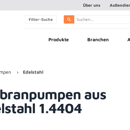
Über uns
Außendie
Filter-Suche
Branchen
A
Produkte
umpen
Edelstahl
branpumpen aus
lstahl 1.4404