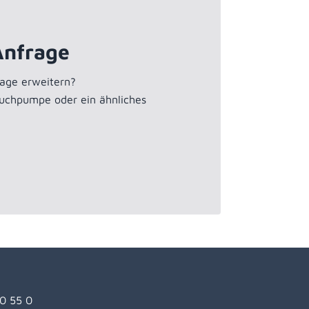
Anfrage
age erweitern?
auchpumpe oder ein ähnliches
20 55 0