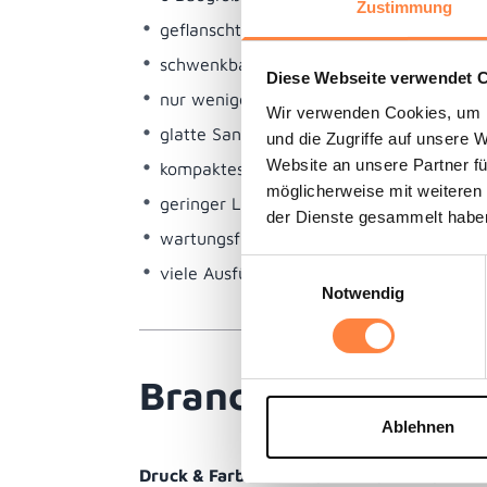
Zustimmung
geflanschte Pumpenkammern
schwenkbare Anschlussstücke
Diese Webseite verwendet 
nur wenige Bauteile
Wir verwenden Cookies, um I
glatte Sandwich-Membranen
und die Zugriffe auf unsere 
Website an unsere Partner fü
kompaktes Design
möglicherweise mit weiteren
geringer Luftverbrauch durch minimiert
der Dienste gesammelt habe
wartungsfrei
Einwilligungsauswahl
viele Ausführungsvarianten
Notwendig
Branche Anwendun
Ablehnen
Druck & Farbe
:
Leime, Kleber, Lacke, Flex