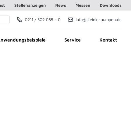
nst
Stellenanzeigen
News
Messen
Downloads
0211 / 302 055 – 0
info@steinle-pumpen.de
Telefonnummer
E-Mail
nwendungsbeispiele
Service
Kontakt