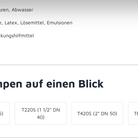
suren, Abwasser
, Latex, Lösemittel, Emulsionen
kungshilfmittel
pen auf einen Blick
T220S (1 1/2" DN
5)
T420S (2" DN 50)
T
40)