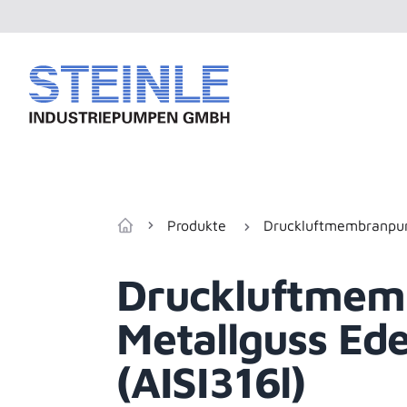
Produkte
Druckluftmembranp
Zur Startseite
Druckluftmem
Metallguss Ede
(AISI316l)