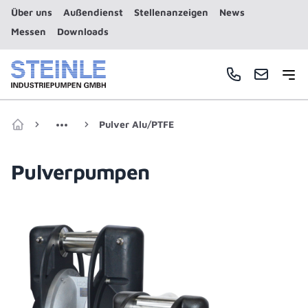
Über uns
Außendienst
Stellenanzeigen
News
Messen
Downloads
Haup
Telefonnummer
E-Mail
Pulver Alu/PTFE
Zur Startseite
Pulverpumpen