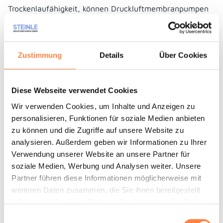
Trockenlaufähigkeit, können Druckluftmembranpumpen
leichte Pulver ansaugen und mit einem Minimum an
Fluidisierungsluft auch über längere Strecken fördern.
Die Pumpen sind in 3 Baugrößen von 1“ bis 2“ verfügbar.
Zustimmung
Details
Über Cookies
Die Pulverpumpen sind in ATEX-Ausführung meist aus
Aluminium mit einer PTFE Antihaftschicht gefertigt, um
Anbackungen von Pulvern zu vermeiden.
Diese Webseite verwendet Cookies
Wir verwenden Cookies, um Inhalte und Anzeigen zu
Unter den saugseitigen Ventilsitzen sind Anschlüsse für
personalisieren, Funktionen für soziale Medien anbieten
eine Luftzufuhr vorhanden, die das Fluidisieren der
zu können und die Zugriffe auf unsere Website zu
Pulver erleichtert. Auch polierte Edelstahl Pulverpumpen
analysieren. Außerdem geben wir Informationen zu Ihrer
für den Pharmabereich (z.B. für Kieselsäure zur
Verwendung unserer Website an unsere Partner für
Tablettenherstellung) sind lieferbar. Da es sich aufgrund
soziale Medien, Werbung und Analysen weiter. Unsere
von Datenblättern nicht genau vorhersagen lässt, ob ein
Partner führen diese Informationen möglicherweise mit
Pulver mit Membranpumpen gefördert werden kann,
weiteren Daten zusammen, die Sie ihnen bereitgestellt
werden diese Pulverpumpen üblicherweise zur Probe
haben oder die sie im Rahmen Ihrer Nutzung der Dienste
angeboten.
gesammelt haben.
Einwilligungsauswahl