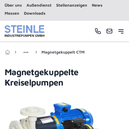
Über uns
Außendienst
Stellenanzeigen
News
Messen
Downloads
Haup
Telefonnummer
E-Mail
Magnetgekuppelt CTM
Zur Startseite
Magnetgekuppelte
Kreiselpumpen