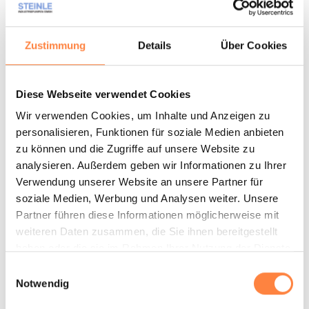
Festigkeit und erlaubt Flüssigkeitstemperaturen bis zu 70
°C. Die PVDF-Ausführung (Polyvinyldiflourid) weist eine
exzellente Chemikalienbeständikeit auf und kann sogar
Zustimmung
Details
Über Cookies
bis 90 °C eingesetzt werden.
Das zuverlässige Design ohne Welle
Diese Webseite verwendet Cookies
Wir verwenden Cookies, um Inhalte und Anzeigen zu
Der Laufradmagnet der magnetgekuppelten
personalisieren, Funktionen für soziale Medien anbieten
Kreiselpumpe ist mit sehr kräftigen Lagerhülsen
zu können und die Zugriffe auf unsere Website zu
ausgerüstet, was eine konventionelle bruchgefährdete
analysieren. Außerdem geben wir Informationen zu Ihrer
Welle überflüssig macht. Dies ergibt darüber hinaus eine
Verwendung unserer Website an unsere Partner für
Pumpe mit nur wenigen Bauteilen und einer hohen
soziale Medien, Werbung und Analysen weiter. Unsere
Standzeit.
Partner führen diese Informationen möglicherweise mit
weiteren Daten zusammen, die Sie ihnen bereitgestellt
haben oder die sie im Rahmen Ihrer Nutzung der Dienste
gesammelt haben.
Einwilligungsauswahl
Notwendig
Exzellente Leistung mit dem