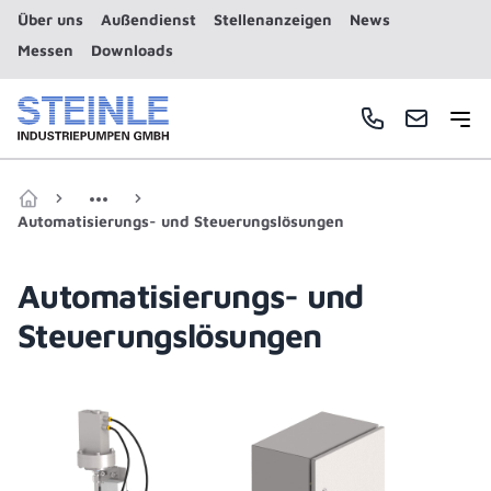
Über uns
Außendienst
Stellenanzeigen
News
Messen
Downloads
Haup
Telefonnummer
E-Mail
Zur Startseite
Automatisierungs- und Steuerungslösungen
Automatisierungs- und
Steuerungslösungen