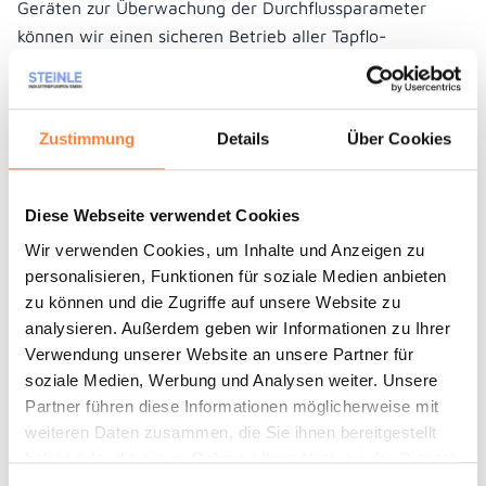
Geräten zur Überwachung der Durchflussparameter
können wir einen sicheren Betrieb aller Tapflo-
Pumpeneinheiten gewährleisten.
Zustimmung
Details
Über Cookies
Unverbindliches Angebot anfragen
Diese Webseite verwendet Cookies
Prospekt
Wir verwenden Cookies, um Inhalte und Anzeigen zu
personalisieren, Funktionen für soziale Medien anbieten
zu können und die Zugriffe auf unsere Website zu
analysieren. Außerdem geben wir Informationen zu Ihrer
Für Druckluftmembranpumpen
Verwendung unserer Website an unsere Partner für
soziale Medien, Werbung und Analysen weiter. Unsere
Pneumatisches Membranausfall-Überwachungssystem
Partner führen diese Informationen möglicherweise mit
(PDFM)
weiteren Daten zusammen, die Sie ihnen bereitgestellt
haben oder die sie im Rahmen Ihrer Nutzung der Dienste
Pneumatische Trockenlauf- und Totraumschutzsysteme
gesammelt haben.