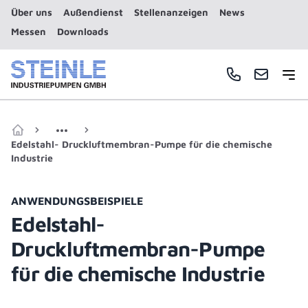
Über uns
Außendienst
Stellenanzeigen
News
Messen
Downloads
Haup
Telefonnummer
E-Mail
Zur Startseite
Edelstahl- Druckluftmembran-Pumpe für die chemische
Industrie
ANWENDUNGSBEISPIELE
Edelstahl-
Druckluftmembran-Pumpe
für die chemische Industrie