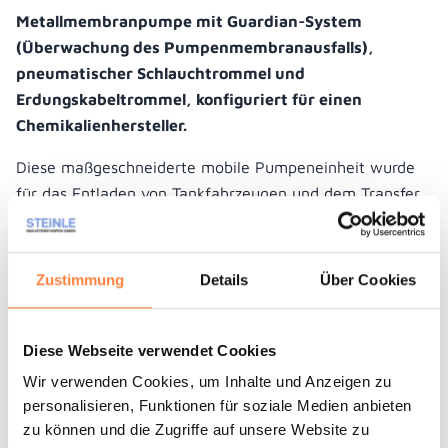
Metallmembranpumpe mit Guardian-System
(Überwachung des Pumpenmembranausfalls),
pneumatischer Schlauchtrommel und
Erdungskabeltrommel, konfiguriert für einen
Chemikalienhersteller.
Diese maßgeschneiderte mobile Pumpeneinheit wurde
für das Entladen von Tankfahrzeugen und dem Transfer
von Schwefelkohlenstoff entwickelt. Um die
Transportkosten (von Europa nach Australien) zu senken,
passt das Gerät auf eine Standardpalette: Es ist mit
Zustimmung
Details
Über Cookies
einem abnehmbaren Griff sowie Saug- und
Ablassventilen ausgestattet. Während des
Konstruktionsprozesses konzentrierte sich das Team von
Diese Webseite verwendet Cookies
Tapflo ETO (Engineering To Order) auf einfache
Wir verwenden Cookies, um Inhalte und Anzeigen zu
Bedienung und fehlerfreie Arbeit in ATEX-
personalisieren, Funktionen für soziale Medien anbieten
Gefahrenzonen, was perfekt umgesetzt wurde.
zu können und die Zugriffe auf unsere Website zu