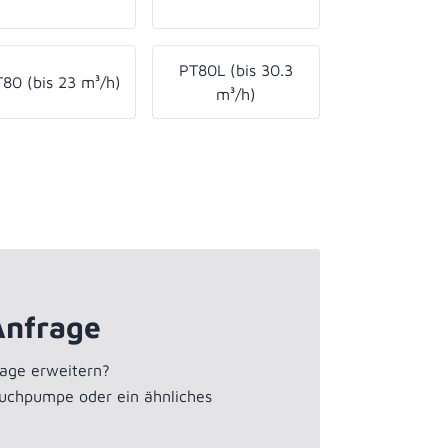
PT80L (bis 30.3
80 (bis 23 m³/h)
m³/h)
Anfrage
age erweitern?
auchpumpe oder ein ähnliches