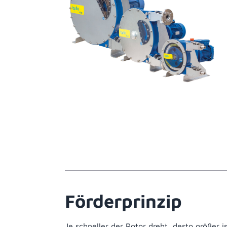
Förderprinzip
Je schneller der Rotor dreht, desto größer is