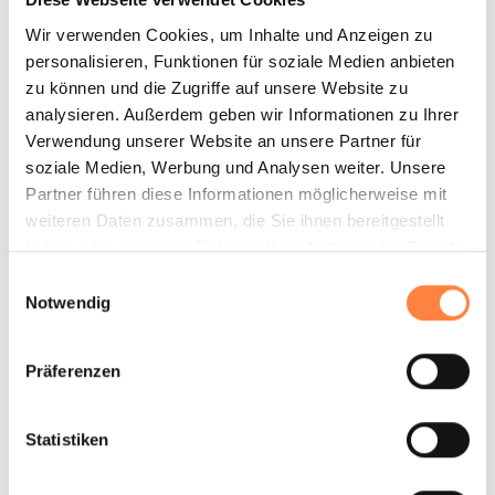
Wir verwenden Cookies, um Inhalte und Anzeigen zu
personalisieren, Funktionen für soziale Medien anbieten
Das können Sie in puncto
zu können und die Zugriffe auf unsere Website zu
Aluminium-Pumpen von uns
analysieren. Außerdem geben wir Informationen zu Ihrer
erwarten:
Verwendung unserer Website an unsere Partner für
soziale Medien, Werbung und Analysen weiter. Unsere
geflanschte Pumpenkammern
Partner führen diese Informationen möglicherweise mit
weiteren Daten zusammen, die Sie ihnen bereitgestellt
schwenkbare Anschlussstücke
haben oder die sie im Rahmen Ihrer Nutzung der Dienste
Aluminium
gesammelt haben.
Einwilligungsauswahl
Grauguss GG40
Notwendig
Edelstahl 1.4404 (SS 316L)
nur wenige Bauteile
Präferenzen
glatte Sandwich-Membranen
kompaktes Design
Statistiken
geringer Luftverbrauch durch minimierte Toträume