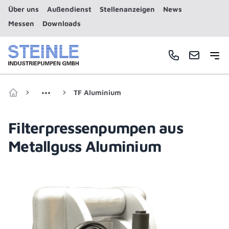
Über uns
Außendienst
Stellenanzeigen
News
Messen
Downloads
Haup
Telefonnummer
E-Mail
TF Aluminium
Zur Startseite
Filterpressenpumpen aus
Metallguss Aluminium