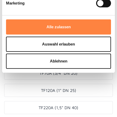
wartungsfrei
Marketing
viele Ausführungsvarianten
Alle zulassen
Alle Aluminium-Pumpen auf einen
Auswahl erlauben
Blick
Ablehnen
TF70A (3/4" DN 20)
TF120A (1" DN 25)
TF220A (1,5" DN 40)