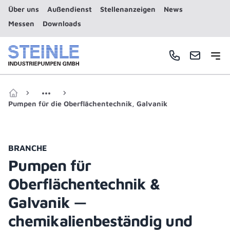
Über uns
Außendienst
Stellenanzeigen
News
Messen
Downloads
Haup
Telefonnummer
E-Mail
Zur Startseite
Pumpen für die Oberflächentechnik, Galvanik
BRANCHE
Pumpen für
Oberflächentechnik &
Galvanik —
chemikalienbeständig und