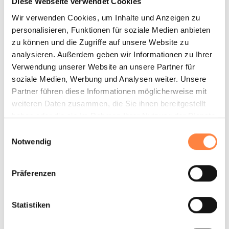
Diese Webseite verwendet Cookies
Wir verwenden Cookies, um Inhalte und Anzeigen zu
personalisieren, Funktionen für soziale Medien anbieten
zu können und die Zugriffe auf unsere Website zu
analysieren. Außerdem geben wir Informationen zu Ihrer
Verwendung unserer Website an unsere Partner für
soziale Medien, Werbung und Analysen weiter. Unsere
Partner führen diese Informationen möglicherweise mit
weiteren Daten zusammen, die Sie ihnen bereitgestellt
Magnetgekuppelte Kreiselpumpen CTM
haben oder die sie im Rahmen Ihrer Nutzung der Dienste
gesammelt haben.
Einwilligungsauswahl
Dichtungslos — für hochaggressive Medien
Notwendig
Die magnetgekuppelten Kreiselpumpen der Serie CTM
sind Blockpumpen aus Kunststoff ohne
Präferenzen
Gleitringdichtung. Sie eignen sich perfekt für
Anwendungen mit hochaggressiven Medien, bei denen
Statistiken
eine absolute Leckagesicherheit gefordert ist — etwa
beim Fördern von konzentrierten Säuren und toxischen